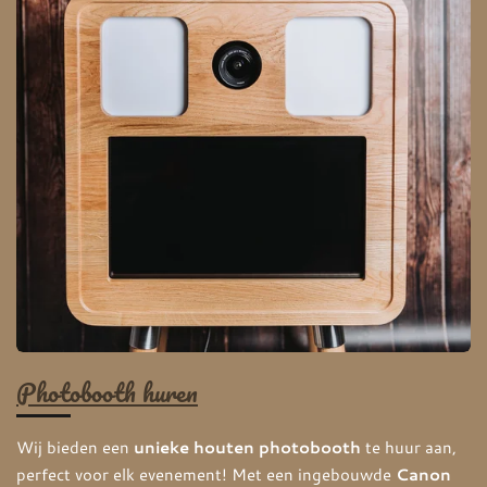
Photobooth huren
Wij bieden een
unieke houten photobooth
te huur aan,
perfect voor elk evenement! Met een ingebouwde
Canon