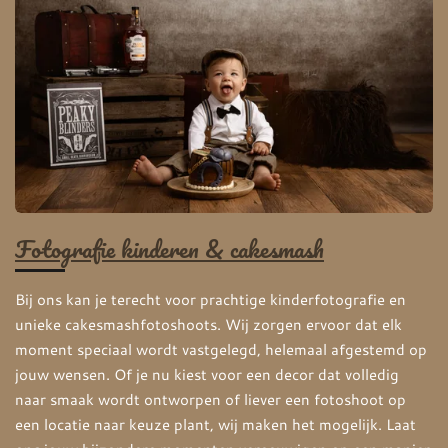
Fotografie kinderen & cakesmash
Bij ons kan je terecht voor prachtige kinderfotografie en
unieke cakesmashfotoshoots. Wij zorgen ervoor dat elk
moment speciaal wordt vastgelegd, helemaal afgestemd op
jouw wensen. Of je nu kiest voor een decor dat volledig
naar smaak wordt ontworpen of liever een fotoshoot op
een locatie naar keuze plant, wij maken het mogelijk. Laat