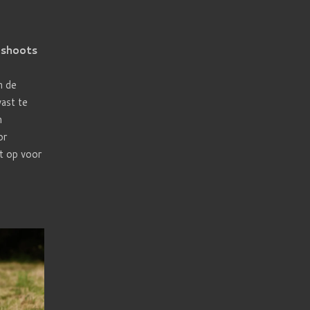
oshoots
m de
ast te
n
or
t op voor