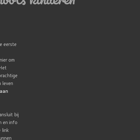
de eerste
nier om
 Het
prachtige
n leven
 aan
nsluit bij
n en info
 link
kunnen