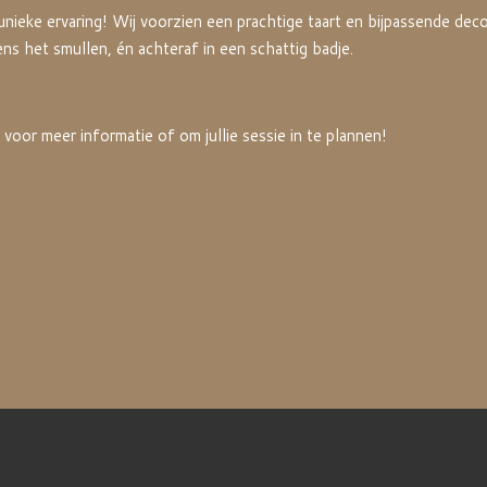
unieke ervaring! Wij voorzien een prachtige taart en bijpassende deco
dens het smullen, én achteraf in een schattig badje.
or meer informatie of om jullie sessie in te plannen!