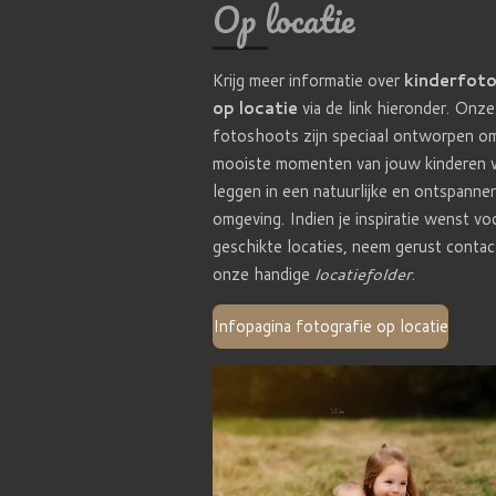
Op locatie
Krijg meer informatie over
kinderfot
op locatie
via de link hieronder. Onze
fotoshoots zijn speciaal ontworpen o
mooiste momenten van jouw kinderen v
leggen in een natuurlijke en ontspanne
omgeving. Indien je inspiratie wenst vo
geschikte locaties, neem gerust contac
onze handige
locatiefolder
.
Infopagina fotografie op locatie