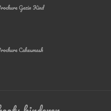
rochure Gezin Kind
rochure Cakesmash
hoots kinderen