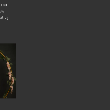
. Het
ouw
it bij