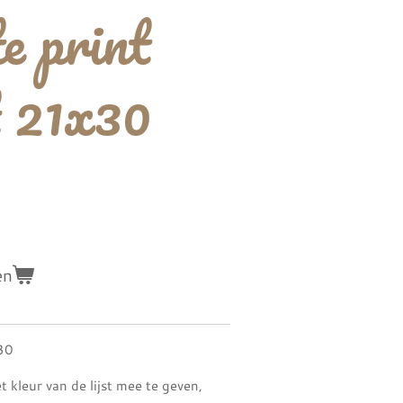
te print
 21x30
en
x30
 kleur van de lijst mee te geven,