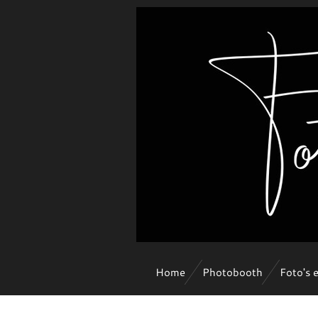
Ga
direct
naar
de
hoofdinhoud
Home
Photobooth
Foto's 