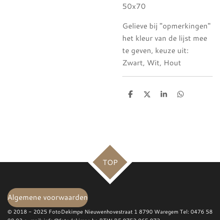
50x70
Gelieve bij "opmerkingen"
het kleur van de lijst mee
te geven, keuze uit:
Zwart, Wit, Hout
D
D
S
D
e
e
h
e
l
e
a
l
e
l
r
e
n
e
n
TOP
Algemene voorwaarden
© 2018 - 2025 FotoDekimpe Nieuwenhovestraat 1 8790 Waregem Tel: 0476 58