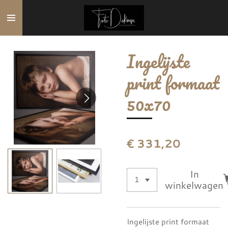
Ga
direct
naar
de
Ingelijste
hoofdinhoud
print formaat
50x70
€ 331,20
In
winkelwagen
Ingelijste print formaat