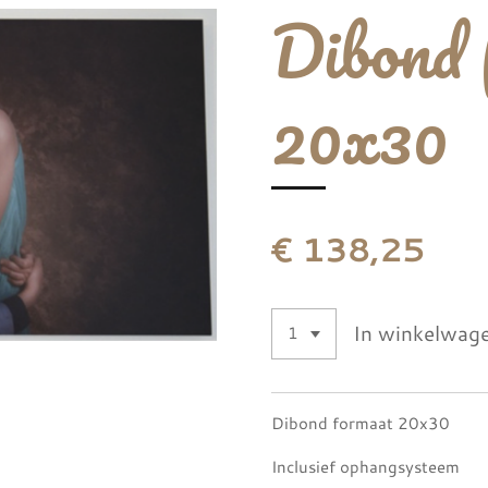
Dibond 
20x30
€ 138,25
In winkelwag
Dibond formaat 20x30
Inclusief ophangsysteem