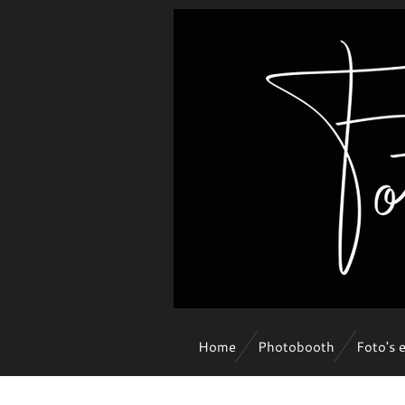
Ga
direct
naar
de
hoofdinhoud
Home
Photobooth
Foto's 