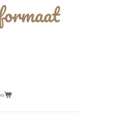
formaat
en