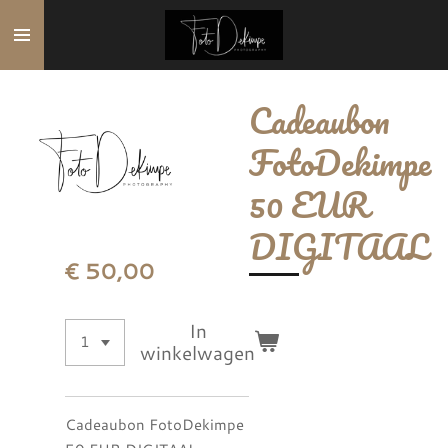
Ga
direct
naar
de
Cadeaubon
hoofdinhoud
FotoDekimpe
50 EUR
DIGITAAL
€ 50,00
In
winkelwagen
Cadeaubon FotoDekimpe